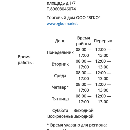
площадь д.1/7
Т.89603046074
Торговый дом ООО "ЗГКО"
www.zgko.market
Время
День
Перерыв
работы
08:00 —
12:00 —
Понедельник
17:00
13:00
Время
08:00 —
12:00 —
работы:
Вторник
17:00
13:00
08:00 —
12:00 —
Среда
17:00
13:00
08:00 —
12:00 —
Четверг
17:00
13:00
08:00 —
12:00 —
Пятница
17:00
13:00
Суббота
Выходной
Воскресенье
Выходной
* Время указано для региона: