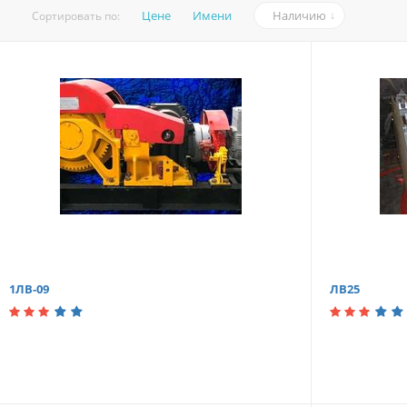
Цене
Имени
Наличию
Сортировать по:
1ЛВ-09
ЛВ25