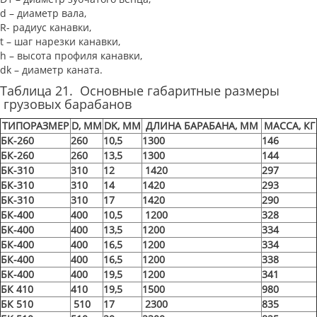
d – диаметр вала,
R- радиус канавки,
t – шаг нарезки канавки,
h – высота профиля канавки,
dk – диаметр каната.
Таблица 21. Основные габаритные размеры
грузовых барабанов
ТИПОРАЗМЕР
D, ММ
DK, ММ
ДЛИНА БАРАБАНА, ММ
МАССА, КГ
БК-260
260
10,5
1300
146
БК-260
260
13,5
1300
144
БК-310
310
12
1420
297
БК-310
310
14
1420
293
БК-310
310
17
1420
290
БК-400
400
10,5
1200
328
БК-400
400
13,5
1200
334
БК-400
400
16,5
1200
334
БК-400
400
16,5
1200
338
БК-400
400
19,5
1200
341
БК 410
410
19,5
1500
980
БК 510
510
17
2300
835