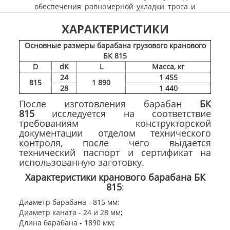
обеспечения равномерной укладки троса и
предотвращения его спутывания, а также
ХАРАКТЕРИСТИКИ
для уменьшения контактного напряжения
между тросом и устройством.
Основные размеры барабана грузового кранового
---
Раскрыть содержание описания
Закрыть
БК 815
содержание
D
dK
L
Масса, кг
24
1 455
815
1 890
28
1 440
После изготовления барабан
БК
815
исследуется на соответствие
требованиям конструкторской
документации отделом технического
контроля, после чего выдается
технический паспорт и сертификат на
использованную заготовку.
Характеристики кранового барабана БК
815
:
Диаметр барабана - 815 мм;
Диаметр каната - 24 и 28 мм;
Длина барабана - 1890 мм;