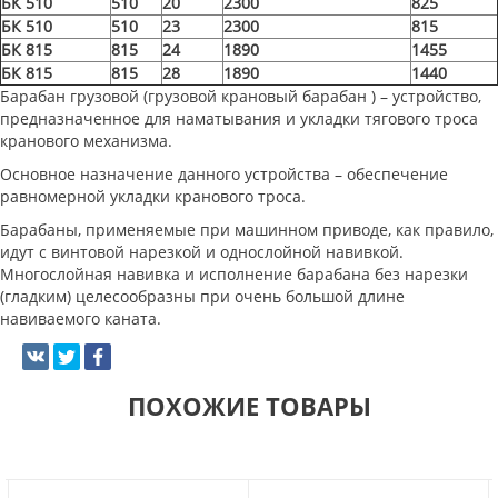
БК 510
510
20
2300
825
БК 510
510
23
2300
815
БК 815
815
24
1890
1455
БК 815
815
28
1890
1440
Барабан грузовой (грузовой крановый барабан ) – устройство,
предназначенное для наматывания и укладки тягового троса
кранового механизма.
Основное назначение данного устройства – обеспечение
равномерной укладки кранового троса.
Барабаны, применяемые при машинном приводе, как правило,
идут с винтовой нарезкой и однослойной навивкой.
Многослойная навивка и исполнение барабана без нарезки
(гладким) целесообразны при очень большой длине
навиваемого каната.
ПОХОЖИЕ ТОВАРЫ