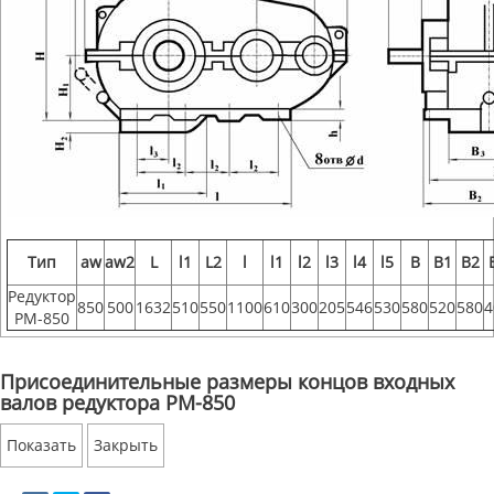
Тип
aw
aw2
L
l1
L2
l
l1
l2
l3
l4
l5
B
B1
B2
Редуктор
850
500
1632
510
550
1100
610
300
205
546
530
580
520
580
4
РМ-850
Присоединительные размеры концов входных
валов редуктора РМ-850
Показать
Закрыть