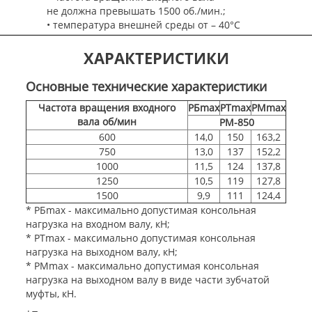
не должна превышать 1500 об./мин.;
• температура внешней среды от – 40°С
до +50°С;
• повышенная запыленность, неагрессивная
ХАРАКТЕРИСТИКИ
среда;
• климатическое исполнение У, Т для
Основные технические характеристики
категории размещения 1-4 по ГОСТ 15150.
Частота вращения входного
PБmax
PТmax
PMmax
---
Раскрыть содержание описания
Закрыть
вала об/мин
РМ-850
содержание
600
14,0
150
163,2
750
13,0
137
152,2
1000
11,5
124
137,8
1250
10,5
119
127,8
1500
9,9
111
124,4
* PБmax - максимально допустимая консольная
нагрузка на входном валу, кН;
* PТmax - максимально допустимая консольная
нагрузка на выходном валу, кН;
* PMmax - максимально допустимая консольная
нагрузка на выходном валу в виде части зубчатой
муфты, кН.